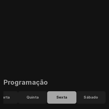
Programação
uarta
Quinta
Sexta
Sábado