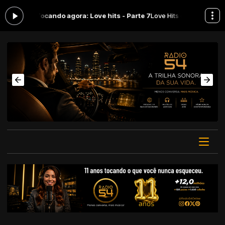
s 00:00 -
Tocando agora: Love hits - Parte 7
Love Hits com Vanessa Ka