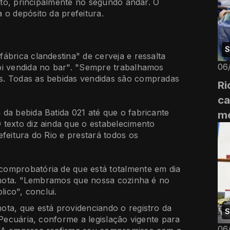
ento, principalmente no segundo andar. O
 o depósito da prefeitura.
S
ábrica clandestina" de cerveja e ressalta
06
oi vendida no bar". "Sempre trabalhamos
s. Todas as bebidas vendidas são compradas
Ri
ca
da bebida Batida 021 até que o fabricante
me
texto diz ainda que o estabelecimento
feitura do Rio e prestará todos os
comprobatória de que está totalmente em dia
a nota. "Lembramos que nossa cozinha é no
lico", conclui.
ota, que está providenciando o registro da
S
 Pecuária, conforme a legislação vigente para
06