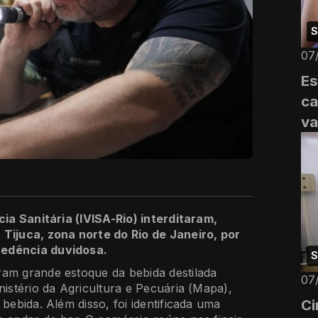
S
07
Es
ca
va
cia Sanitária (IVISA-Rio) interditaram,
 Tijuca, zona norte do Rio de Janeiro, por
cedência duvidosa.
S
ram grande estoque da bebida destilada
07
nistério da Agricultura e Pecuária (Mapa),
Ci
 bebida. Além disso, foi identificada uma