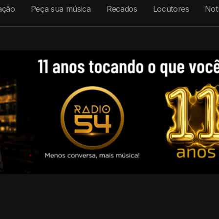
ação
Peça sua música
Recados
Locutores
Notí