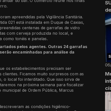
o andar do bar. O comércio reúne nos finais
S
rro.
de
ram apreendidas pela Vigilância Sanitária.
tida 021 está instalada em Duque de Caxias,
reendidas centenas de garrafas de vidro
das com cerveja produzida no local, e
a como tonéis e panelas.
cartados pelos agentes. Outras 24 garrafas
 serão encaminhadas para análise da
S
06
e os estabelecimentos precisam ser
Me
s clientes. Ficamos muito surpresos com as
 o local foi interditado. Que isso sirva de
in
ltaremos na próxima semana para fiscalizar
cí
rio municipal de Ordem Pública, Marcus
 descreveram as condições higiênico-