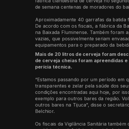
fábrica clandestina de cerveja no segund
de semana centenas de moradores do bai
Aproximadamente 40 garrafas da batida fo
De acordo com os fiscais, a fábrica da Ba
na Baixada Fluminense. Também foram ap
vazias, que possivelmente seriam envasa
equipamentos para o preparado da bebid
Mais de 20 litros de cerveja foram des
de cerveja cheias foram apreendidas e
perícia técnica.
“Estamos passando por um período em qu
transparentes e zelar pela saúde dos seu
condições encontradas aqui hoje, por isso,
exemplo para outros bares da região. Vo
outros bares na Tijuca”, disse o secretá
Belchior.
Os fiscais da Vigilância Sanitária também