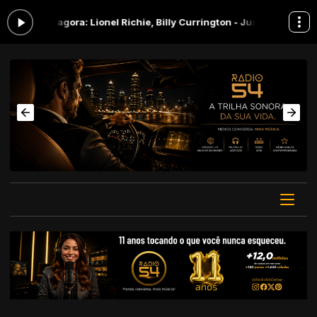
 agora: Lionel Richie, Billy Currington - Just For You
Menos Convers