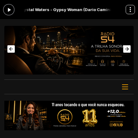
ystal Waters - Gypsy Woman (Dario Caminita Revibe)
Menos conversa