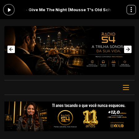
rd - Give Me The Night (Mousse T's Old School)
Madrugada 54 das 